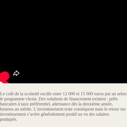
Le coût de la scolarité oscille entre 12 000 et 15 000 euros par an selon
le programme choisi. Des solutions de financement existent : prêts
bancaires à taux préférentiel, alternance dès la deuxième année,
bourses au mérite. L’investissement reste conséquent mais le retour sur
investissement s’avère généralement positif au vu des salaires
pratiqués.